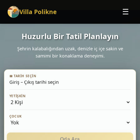
Villa Polikne
☰
Huzurlu Bir Tatil Planlayın
Şehrin kalabalığından uzak, denizle iç içe sakin ve
samimi bir konaklama deneyimi.
📅 TARIH SEÇIN
Giriş – Çıkış tarihi seçin
YETIŞKIN
ÇOCUK
Oda Ara