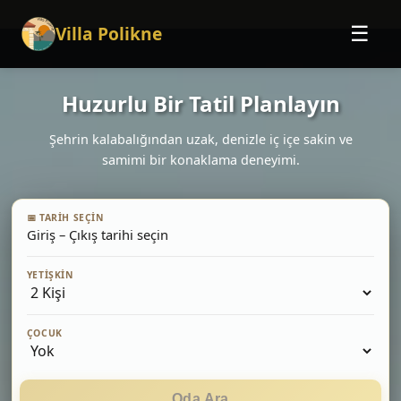
Villa Polikne
☰
Huzurlu Bir Tatil Planlayın
Şehrin kalabalığından uzak, denizle iç içe sakin ve
samimi bir konaklama deneyimi.
📅 TARIH SEÇIN
Giriş – Çıkış tarihi seçin
YETIŞKIN
ÇOCUK
Oda Ara