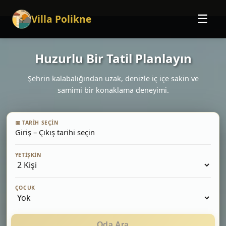
Villa Polikne
☰
Huzurlu Bir Tatil Planlayın
Şehrin kalabalığından uzak, denizle iç içe sakin ve
samimi bir konaklama deneyimi.
📅 TARIH SEÇIN
Giriş – Çıkış tarihi seçin
YETIŞKIN
ÇOCUK
Oda Ara